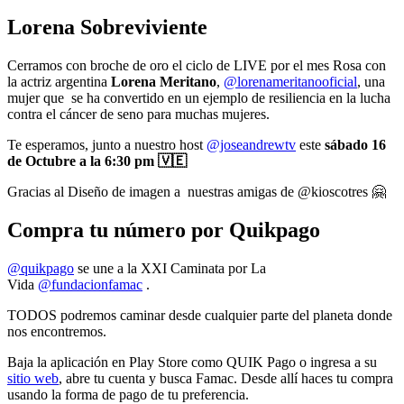
Lorena Sobreviviente
Cerramos con broche de oro el ciclo de LIVE por el mes Rosa con
la actriz argentina
Lorena Meritano
,
@lorenameritanooficial
, una
mujer que se ha convertido en un ejemplo de resiliencia en la lucha
contra el cáncer de seno para muchas mujeres.
Te esperamos, junto a nuestro host
@joseandrewtv
este
sábado 16
de Octubre a la 6:30 pm 🇻🇪
Gracias al Diseño de imagen a nuestras amigas de @kioscotres 🤗
Compra tu número por Quikpago
@quikpago
se une a la XXI Caminata por La
Vida
@fundacionfamac
.
TODOS podremos caminar desde cualquier parte del planeta donde
nos encontremos.
Baja la aplicación en Play Store como QUIK Pago o ingresa a su
sitio web
, abre tu cuenta y busca Famac. Desde allí haces tu compra
usando la forma de pago de tu preferencia.